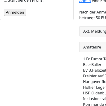
Start bei den Profis!
Admin
eine Ema
Nach der Anmel
betraegt 50 EU
Akt. Meldun
Amateure
1.Fc Fumot 
BeerBaller
BV 3.Halbzei
Freibier auf 
Hangover Ro
Hölker Lege
HSP Oldenb
Inklusionsra
Kommando we